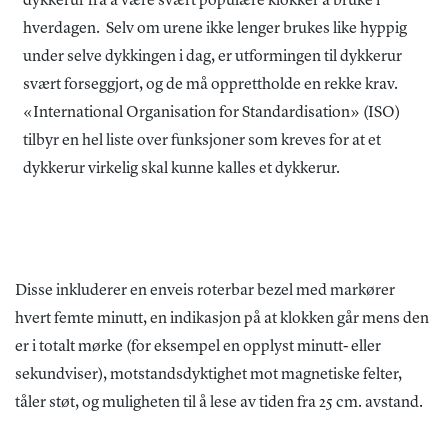
dykkerur fra å være svært populære klokker å bruke i
hverdagen. Selv om urene ikke lenger brukes like hyppig
under selve dykkingen i dag, er utformingen til dykkerur
svært forseggjort, og de må opprettholde en rekke krav.
«International Organisation for Standardisation» (ISO)
tilbyr en hel liste over funksjoner som kreves for at et
dykkerur virkelig skal kunne kalles et dykkerur.
Disse inkluderer en enveis roterbar bezel med markører
hvert femte minutt, en indikasjon på at klokken går mens den
er i totalt mørke (for eksempel en opplyst minutt- eller
sekundviser), motstandsdyktighet mot magnetiske felter,
tåler støt, og muligheten til å lese av tiden fra 25 cm. avstand.