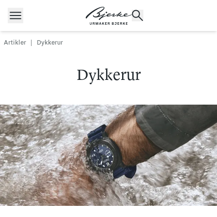
Hopp til innhold
Artikler
|
Dykkerur
Dykkerur
POPULÆRE SØK
Rolex
Cartier
Dykkerur
Speedmaster
Breitling
Tag Heuer
Longines