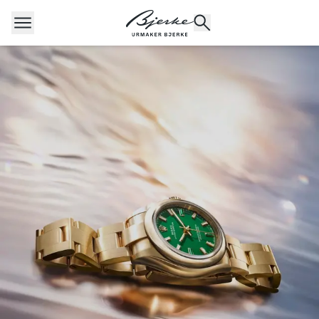
Hopp til innhold
POPULÆRE SØK
Rolex
Cartier
Dykkerur
Speedmaster
Breitling
Tag Heuer
Longines