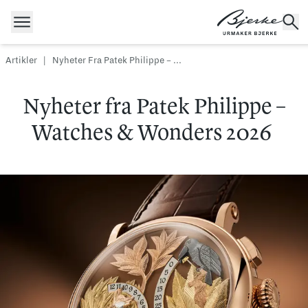
Hopp til innhold
Artikler
|
Nyheter Fra Patek Philippe – ...
Nyheter fra Patek Philippe –
POPULÆRE SØK
Watches & Wonders 2026
Rolex
Cartier
Dykkerur
Speedmaster
Longines