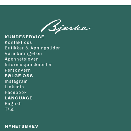
mulig. Leveringstiden vil være noe lenger ved høytider og
et integrert flyback-kronografverk med søylehjul og 72
Tallskive
:
Øvrig informasjon
:
helligdager. Vi tilbyr gratis frakt innenfor Norge/Svalbard
timers gangreserve. Den åpne tallskiven gir innsyn til
Skivefarge
:
Grå
Kolleksjon
:
Big Bang
og du velger selv hvilken adresse du ønsker at varen skal
urverkets mekanikk, mens den flerlags oppbygde
Materiale
leveres til. Kvittering og angrerettskjema vil bli tilsendt på
konstruksjonen tilfører både dybde og teknisk karakter.
lenke/rem
:
Tekstil
KUNDESERVICE
mail. Varen kan byttes i en annen vare i en av våre butikker
Kombinasjonen av lett titan, sort keramikk og Hublots
Spenne
:
Foldespenne
Kontakt oss
innen 14 dager fra kjøpsdato eller den kan returneres til
moderne kronografarkitektur gjør dette til en modell som
Vanntetthet
:
10 bar/100
Butikker & Åpningstider
Våre betingelser
nettbutikken iht. Angrerettloven.
tydelig representerer merkets filosofi om å forene
m
Åpenhetsloven
Det er gratis frakt på alle bestillinger. Da vil pakken kunne
tradisjonell urmakerkunst med moderne
Garanti
:
5 år
Informasjonskapsler
Personvern
hentes på ditt nærmeste postkontor eller du kan få pakken
materialteknologi.
FØLGE OSS
levert på døren.
Instagram
LinkedIn
For andre spesialtilpassede leveringsmuligheter ta kontakt
Facebook
med oss på nett@urmaker-bjerke.no.
LANGUAGE
English
中文
NYHETSBREV