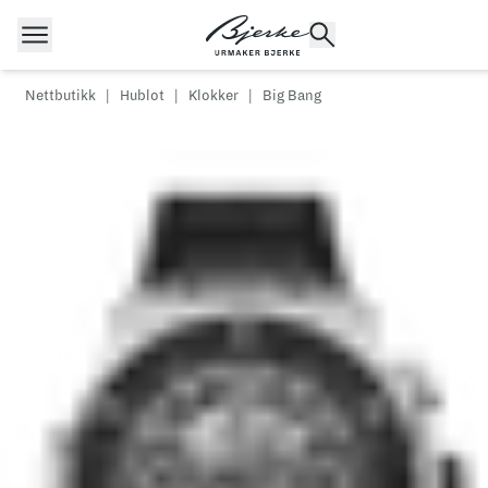
Hopp til innhold
Nettbutikk
|
Hublot
|
Klokker
|
Big Bang
POPULÆRE SØK
Rolex
Cartier
Dykkerur
Speedmaster
Breitling
Tag Heuer
Longines