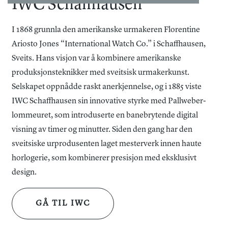
IWC Schaffhausen
Kassen er utstyrt med safirglass med antirefleksbehandling
på begge sider og skrukrone, noe som bidrar til en
I 1868 grunnla den amerikanske urmakeren Florentine
vannbestandighet på 10 bar. Baklokket i safirglass gir
Ariosto Jones “International Watch Co.” i Schaffhausen,
innsyn til urverket, som er dekorert med klassiske finisher.
Sveits. Hans visjon var å kombinere amerikanske
produksjonsteknikker med sveitsisk urmakerkunst.
Modellen leveres med en rem med foldespenne og EasX-
Selskapet oppnådde raskt anerkjennelse, og i 1885 viste
CHANGE® system, som gjør det enkelt å bytte rem etter
IWC Schaffhausen sin innovative styrke med Pallweber-
behov.
lommeuret, som introduserte en banebrytende digital
visning av timer og minutter. Siden den gang har den
Resultatet er en kronograf som kombinerer funksjon,
sveitsiske urprodusenten laget mesterverk innen haute
begrenset opplag og en tydelig tilknytning til et globalt
horlogerie, som kombinerer presisjon med eksklusivt
initiativ.
design.
GÅ TIL IWC