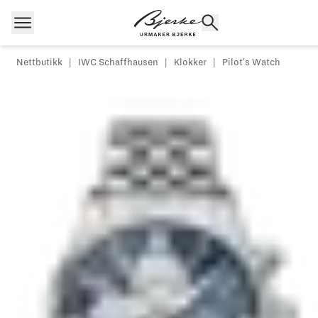
Hopp til innhold
Nettbutikk
|
IWC Schaffhausen
|
Klokker
|
Pilot's Watch
POPULÆRE SØK
Rolex
Cartier
Dykkerur
Speedmaster
Breitling
Tag Heuer
Longines