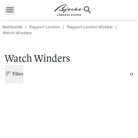
Hopp til innhold
Nettbutikk
|
Rapport London
|
Rapport London Klokker
|
Watch Winders
POPULÆRE SØK
Rolex
Cartier
Dykkerur
Watch Winders
Speedmaster
Breitling
Tag Heuer
Filter
0
Longines