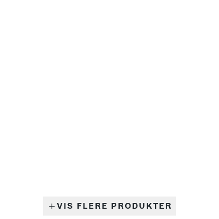
IWC SCHAFFHAUSEN
INGENIEUR
TUDOR
BLACK BAY
IWC Ingenieur
Tudor Black Bay Chrono
Automatic 35
39
134.000 kr
35 mm
72.000 kr
39 mm
LONGINES
CONQUEST
Longines Conquest
17.990 kr
38 mm
VIS FLERE PRODUKTER