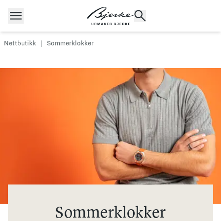
Hopp til innhold
Nettbutikk
|
Sommerklokker
POPULÆRE SØK
Rolex
Cartier
Dykkerur
Speedmaster
Breitling
Tag Heuer
Longines
Sommerklokker