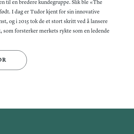
ende mekaniske urverket, Calibre T201, sikrer presis
n til en bredere kundegruppe. Slik ble «The
frakt på alle bestillinger. Da vil pakken kunne hentes på
d en gangreserve på cirka 38 timer holder klokken seg i
t. I dag er Tudor kjent for sin innovative
 postkontor eller du kan få pakken levert på døren.
er en helg uten bruk. Skrukronen i stål, med Tudors
t, og i 2015 tok de et stort skritt ved å lansere
sialtilpassede leveringsmuligheter ta kontakt med oss
i relieff, gir et luksuriøst preg og enkel justering av
rk, som forsterker merkets rykte som en ledende
ker-bjerke.no.
ler vann opptil 100 meter (330 fot), noe som gjør den
OR
e hverdagsbruk og sportslige aktiviteter. Klokken har
i syv rader, med satinbørstede ytre lenker og polerte
om gir et klassisk og stilrent utseende. Lenken har en
g sikkerhetslås for ekstra trygghet.