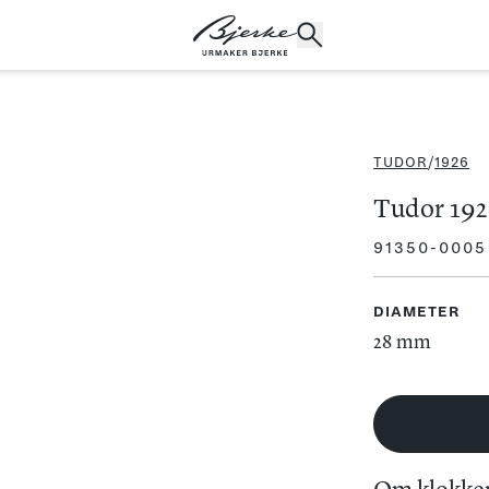
TUDOR
/
1926
POPULÆRE SØK
Tudor 192
Rolex
Cartier
Dykkerur
Speedmaster
91350-0005
Breitling
Tag Heuer
Longines
DIAMETER
28 mm