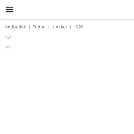
Hopp til innhold
Nettbutikk
|
Tudor
|
Klokker
|
1926