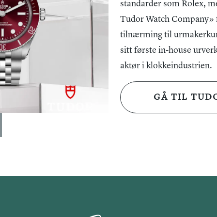
Det selvtrekk
standarder som Rolex, me
Det er gratis 
tidtaking. Me
Tudor Watch Company» fød
ditt nærmeste
gang selv ett
tilnærming til urmakerkuns
For andre spe
ikoniske logo 
sitt første in-house urve
på nett@urma
tiden.
aktør i klokkeindustrien.
Tudor 1926 tå
GÅ TIL TUD
egnet for båd
en stållenke 
midtlenker, s
foldespenne o