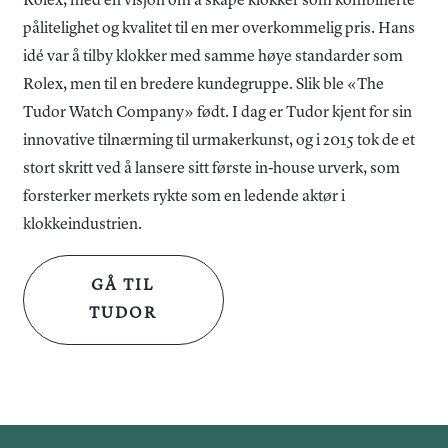
Rolex, med en visjon om å skape klokker som kombinerte
pålitelighet og kvalitet til en mer overkommelig pris. Hans
idé var å tilby klokker med samme høye standarder som
Rolex, men til en bredere kundegruppe. Slik ble «The
Tudor Watch Company» født. I dag er Tudor kjent for sin
innovative tilnærming til urmakerkunst, og i 2015 tok de et
stort skritt ved å lansere sitt første in-house urverk, som
forsterker merkets rykte som en ledende aktør i
klokkeindustrien.
GÅ TIL
TUDOR