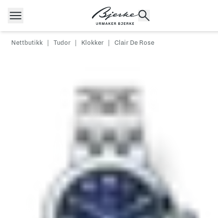
Hopp til innhold
Nettbutikk
|
Tudor
|
Klokker
|
Clair De Rose
POPULÆRE SØK
Rolex
Cartier
Dykkerur
Speedmaster
Breitling
Tag Heuer
Longines