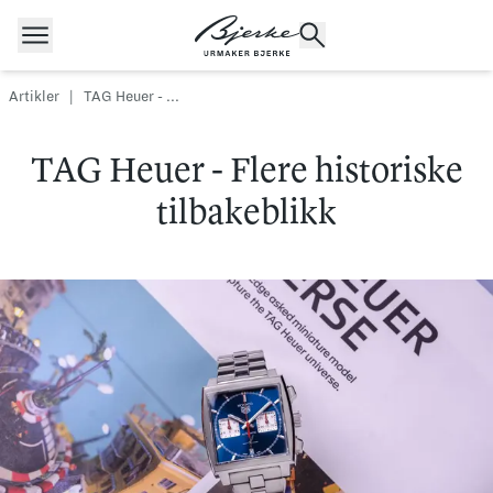
Hopp til innhold
Artikler
|
TAG Heuer - ...
TAG Heuer - Flere historiske
POPULÆRE SØK
Rolex
Cartier
Dykkerur
tilbakeblikk
Speedmaster
Breitling
Tag Heuer
Longines