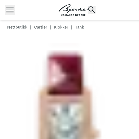
Hopp til innhold
Nettbutikk
|
Cartier
|
Klokker
|
Tank
POPULÆRE SØK
Rolex
Cartier
Dykkerur
Speedmaster
Breitling
Tag Heuer
Longines