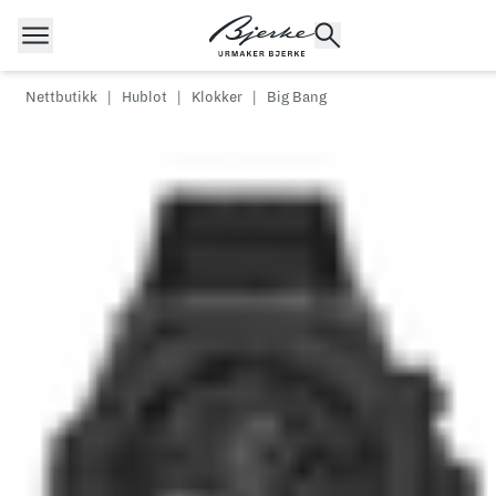
Hopp til innhold
Nettbutikk
|
Hublot
|
Klokker
|
Big Bang
POPULÆRE SØK
Rolex
Cartier
Dykkerur
Speedmaster
Breitling
Tag Heuer
Longines