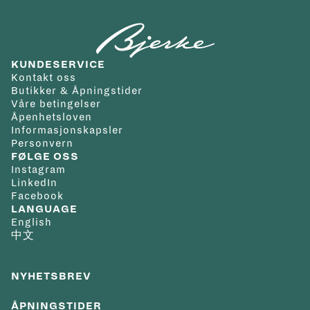
helligdager. Vi tilbyr gratis frakt innenfor Norge/Svalbard
flyback-kronografverk med kolonnehjul. Urverket ble
Skivefarge
:
Skeleton
Kolleksjon
:
Big Bang
og du velger selv hvilken adresse du ønsker at varen skal
introdusert kort tid etter åpningen av Hublots manufaktur
Materiale
leveres til. Kvittering og angrerettskjema vil bli tilsendt på
og har siden blitt videreutviklet med optimalisert
lenke/rem
:
Gummi
KUNDESERVICE
mail. Varen kan byttes i en annen vare i en av våre butikker
konstruksjon og forbedret ytelse. Her leverer det 72 timers
Spenne
:
Foldespenne
Kontakt oss
innen 14 dager fra kjøpsdato eller den kan returneres til
gangreserve og en arkitektur som er gjort enda mer synlig
Vanntetthet
:
10 bar/100
Butikker & Åpningstider
Våre betingelser
nettbutikken iht. Angrerettloven.
gjennom tallskiven.
m
Åpenhetsloven
Det er gratis frakt på alle bestillinger. Da vil pakken kunne
Garanti
:
2 år
Informasjonskapsler
Personvern
hentes på ditt nærmeste postkontor eller du kan få pakken
Detaljer som flyback-markering, omarbeidet minuttteller
FØLGE OSS
levert på døren.
ved klokken 3 og datovisning mellom klokken 4 og 5
Instagram
LinkedIn
For andre spesialtilpassede leveringsmuligheter ta kontakt
understreker modellens tekniske preg. Hele uttrykket
Facebook
med oss på nett@urmaker-bjerke.no.
holdes i sorttoner, fra tallskive og kasse til rem og spenne, i
LANGUAGE
English
tråd med Hublots kompromissløse All Black-identitet.
中文
Klokken leveres på sort gummirem kombinert med sort
NYHETSBREV
tekstilrem med karakteristiske “H”-sømmer, samt ekstra
strukturert gummirem. Med 100 meters vannresistens og
ÅPNINGSTIDER