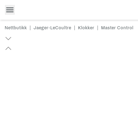
Hopp til innhold
Nettbutikk
|
Jaeger-LeCoultre
|
Klokker
|
Master Control