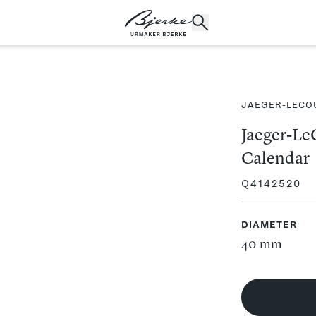
JAEGER-LECO
POPULÆRE SØK
Jaeger-Le
Rolex
Cartier
Dykkerur
Speedmaster
Calendar
Breitling
Tag Heuer
Longines
Q4142520
DIAMETER
40 mm