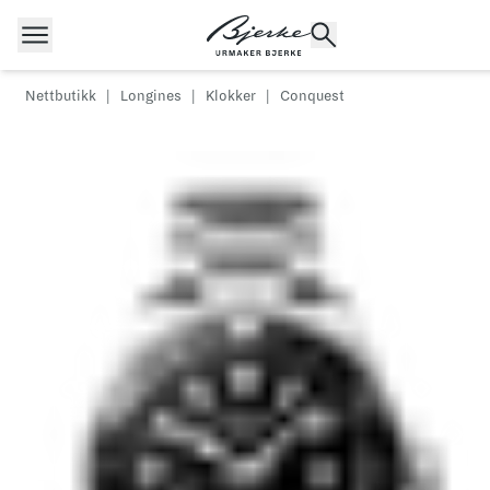
Hopp til innhold
Nettbutikk
|
Longines
|
Klokker
|
Conquest
POPULÆRE SØK
Rolex
Cartier
Dykkerur
Speedmaster
Breitling
Tag Heuer
Longines