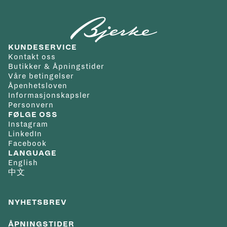
helligdager. Vi tilbyr gratis frakt innenfor Norge/Svalbard
alle lysforhold. Datovisningen er elegant integrert og bidrar
Materiale
og du velger selv hvilken adresse du ønsker at varen skal
til modellens praktiske egenskaper i hverdagen.
lenke/rem
:
Lenke
leveres til. Kvittering og angrerettskjema vil bli tilsendt på
Vanntetthet
:
300m
KUNDESERVICE
mail. Varen kan byttes i en annen vare i en av våre butikker
Klokken drives av quartzkaliber L157.3 med E.O.L.-
Garanti
:
5 år
Kontakt oss
innen 14 dager fra kjøpsdato eller den kan returneres til
indikator som varsler når batteriet nærmer seg slutten av
Butikker & Åpningstider
Våre betingelser
nettbutikken iht. Angrerettloven.
levetiden. Den ensrettede bezelen, skrukronen og den
Åpenhetsloven
Det er gratis frakt på alle bestillinger. Da vil pakken kunne
skrudde bakkassen sikrer en vannmotstand på hele 300
Informasjonskapsler
Personvern
hentes på ditt nærmeste postkontor eller du kan få pakken
meter. Den solide stållenken med dobbel sikkerhetslås
FØLGE OSS
levert på døren.
understreker modellens funksjonelle karakter og gjør
Instagram
LinkedIn
For andre spesialtilpassede leveringsmuligheter ta kontakt
HydroConquest til en pålitelig følgesvenn både til hverdags
Facebook
med oss på nett@urmaker-bjerke.no.
og på eventyr.
LANGUAGE
English
中文
NYHETSBREV
ÅPNINGSTIDER