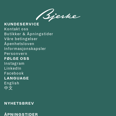
helligdager. Vi tilbyr gratis frakt innenfor Norge/Svalbard
Den antrasittgrå tallskiven med malte arabiske tall og
Skivefarge
:
Grå
Kolleksjon
:
Heritage
og du velger selv hvilken adresse du ønsker at varen skal
indekser gir klokken et elegant uttrykk. De sølvpolerte
Collection
leveres til. Kvittering og angrerettskjema vil bli tilsendt på
viserne, fylt med Super-LumiNova®, sikrer optimal
Materiale
KUNDESERVICE
mail. Varen kan byttes i en annen vare i en av våre butikker
lesbarhet i alle lysforhold. En intern roterende bezel gjør
lenke/rem
:
Lenke
Kontakt oss
innen 14 dager fra kjøpsdato eller den kan returneres til
det enkelt å måle dykketid, og plasseringen inne i urkassen
Spenne
:
Foldespenne
Butikker & Åpningstider
Våre betingelser
nettbutikken iht. Angrerettloven.
beskytter den mot utilsiktet justering og skader. Kronen
Vanntetthet
:
30+
Åpenhetsloven
Det er gratis frakt på alle bestillinger. Da vil pakken kunne
klokken to styrer en 60-minutters skala med et selvlysende
bar/300+ m
Informasjonskapsler
Personvern
hentes på ditt nærmeste postkontor eller du kan få pakken
triangel for ekstra sikkerhet under dykking.
Garanti
:
2 år
FØLGE OSS
levert på døren.
Instagram
LinkedIn
For andre spesialtilpassede leveringsmuligheter ta kontakt
Klokken drives av Longines' eksklusive kaliber L888.6, et
Facebook
med oss på nett@urmaker-bjerke.no.
selvopptrekkende mekanisk urverk med en gangreserve på
LANGUAGE
English
72 timer. Urverket har en silisiumbalansefjær som gir sterk
中文
beskyttelse mot magnetiske felt, langt over ISO 764-
standarden. Et buet safirglass med antirefleksbelegg på
NYHETSBREV
begge sider beskytter tallskiven og sikrer en krystallklar
visning.
ÅPNINGSTIDER