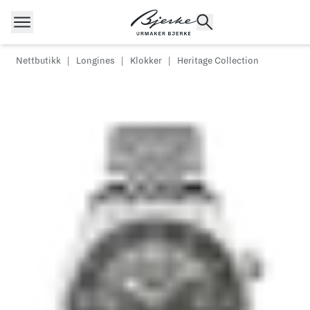
Hopp til innhold
Nettbutikk
|
Longines
|
Klokker
|
Heritage Collection
POPULÆRE SØK
Rolex
Cartier
Dykkerur
Speedmaster
Breitling
Tag Heuer
Longines