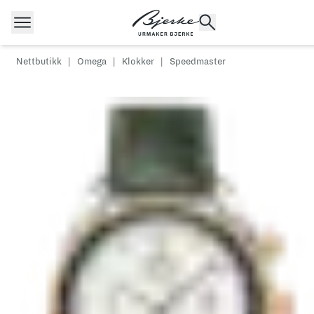
Hopp til innhold
Nettbutikk
|
Omega
|
Klokker
|
Speedmaster
POPULÆRE SØK
Rolex
Cartier
Dykkerur
Speedmaster
Breitling
Tag Heuer
Longines