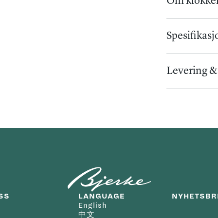
Om klokke
Panerai Lumi
historisk des
Spesifikasj
behov har for
Urverk
:
konfigurasjon
Levering &
Urverk
:
Ma
kassen, slik a
Så lenge varen
Kaliber
:
P
bruk av utstyr
etter at vi ha
vil vi kontak
Kassen måler 
lenger ved høy
Tallskive
:
cushion-forme
Norge/Svalbar
Skivefarge
:
robust uttryk
varen skal lev
viderefører 
på mail. Vare
SS
LANGUAGE
NYHETSBR
14 dager fra k
Tallskiven er
m
English
Angrerettlov
中文