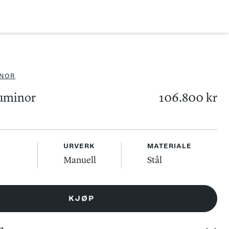
INOR
uminor
106.800 kr
URVERK
MATERIALE
Manuell
Stål
KJØP