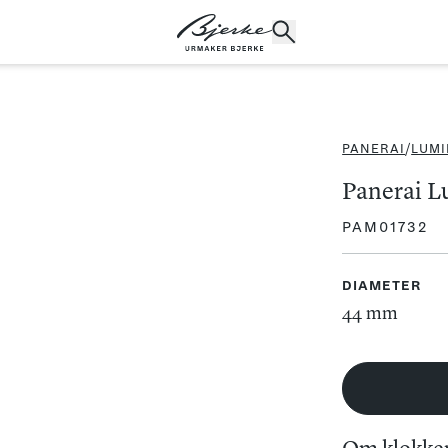
PANERAI
/
LUM
POPULÆRE SØK
Panerai L
Rolex
Cartier
Dykkerur
Speedmaster
PAM01732
Breitling
Tag Heuer
Longines
DIAMETER
44 mm