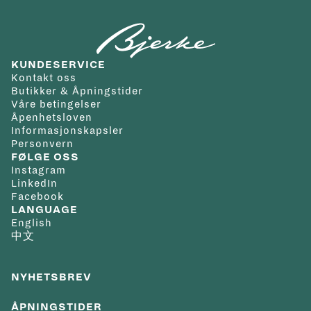
helligdager. Vi tilbyr gratis frakt innenfor Norge/Svalbard
Klokken drives av det automatiske P.980-kaliberet. Dette
Skivefarge
:
Blå
Kolleksjon
:
Luminor
og du velger selv hvilken adresse du ønsker at varen skal
robuste urverket gir 3 dagers gangreserve, har 28 800 vph,
Materiale lenke/rem
:
Stål
leveres til. Kvittering og angrerettskjema vil bli tilsendt på
23 juveler og Incabloc® støtsikring. Det består av 177
Vanntetthet
:
30+
KUNDESERVICE
mail. Varen kan byttes i en annen vare i en av våre butikker
komponenter og er synlig gjennom baklokket i safirglass.
bar/300+ m
Kontakt oss
innen 14 dager fra kjøpsdato eller den kan returneres til
Garanti
:
2 år
Butikker & Åpningstider
Våre betingelser
nettbutikken iht. Angrerettloven.
Modellen tåler tøffe forhold med en vannmotstand på 50
Åpenhetsloven
Det er gratis frakt på alle bestillinger. Da vil pakken kunne
bar (ca. 500 meter). Den leveres med en lenke i polert og
Informasjonskapsler
Personvern
hentes på ditt nærmeste postkontor eller du kan få pakken
børstet stål. Takket være PAM Click Release System™
FØLGE OSS
levert på døren.
bytter du remmen enkelt – helt uten verktøy.
Instagram
LinkedIn
For andre spesialtilpassede leveringsmuligheter ta kontakt
Facebook
med oss på nett@urmaker-bjerke.no.
LANGUAGE
English
中文
NYHETSBREV
ÅPNINGSTIDER