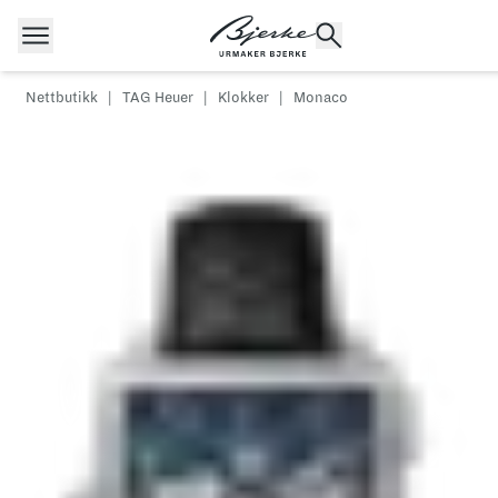
Hopp til innhold
Nettbutikk
|
TAG Heuer
|
Klokker
|
Monaco
POPULÆRE SØK
Rolex
Cartier
Dykkerur
Speedmaster
Breitling
Tag Heuer
Longines