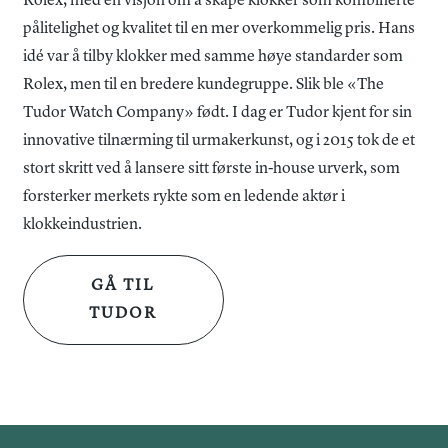
Rolex, med en visjon om å skape klokker som kombinerte
foldespenne med sikkerhetslås sikrer enkel justering og
pålitelighet og kvalitet til en mer overkommelig pris. Hans
perfekt passform.
idé var å tilby klokker med samme høye standarder som
Rolex, men til en bredere kundegruppe. Slik ble «The
TUDOR Black Bay 36 skiller seg ut med sin høye kvalitet,
Tudor Watch Company» født. I dag er Tudor kjent for sin
presisjon og tidløse stil. Den blå tallskiven med diamanter
innovative tilnærming til urmakerkunst, og i 2015 tok de et
gir et eksklusivt uttrykk, mens det avanserte urverket
stort skritt ved å lansere sitt første in-house urverk, som
garanterer pålitelighet og lang levetid.
forsterker merkets rykte som en ledende aktør i
klokkeindustrien.
Dette er en modell som passer til både hverdagsbruk og
spesielle anledninger. Den kombinerer funksjonalitet med
GÅ TIL
et stilrent design som aldri går av moten.
TUDOR