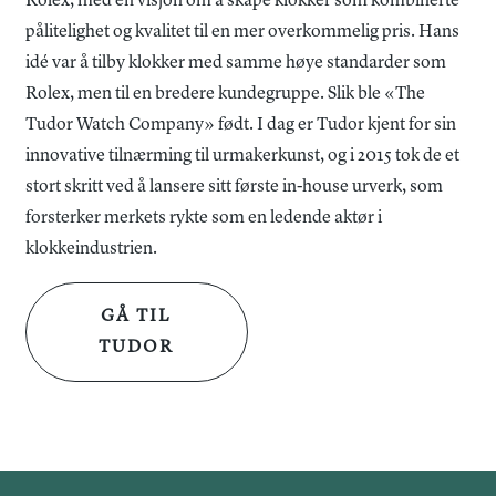
Rolex, med en visjon om å skape klokker som kombinerte
pålitelighet og kvalitet til en mer overkommelig pris. Hans
idé var å tilby klokker med samme høye standarder som
Rolex, men til en bredere kundegruppe. Slik ble «The
Tudor Watch Company» født. I dag er Tudor kjent for sin
innovative tilnærming til urmakerkunst, og i 2015 tok de et
stort skritt ved å lansere sitt første in-house urverk, som
forsterker merkets rykte som en ledende aktør i
klokkeindustrien.
GÅ TIL
TUDOR