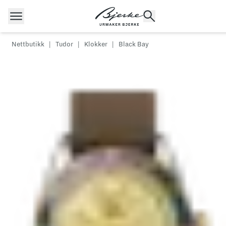
Hopp til innhold
Nettbutikk
|
Tudor
|
Klokker
|
Black Bay
POPULÆRE SØK
Rolex
Cartier
Dykkerur
Speedmaster
Breitling
Tag Heuer
Longines