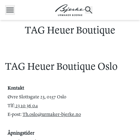
Hopp til innhold
TAG Heuer Boutique
POPULÆRE SØK
Rolex
Cartier
Dykkerur
TAG Heuer Boutique Oslo
Speedmaster
Breitling
Tag Heuer
Longines
Kontakt
Øvre Slottsgate 23, 0157 Oslo
Tlf:
23 10 36 04
E-post:
Th.oslo@urmaker-bjerke.no
Åpningstider