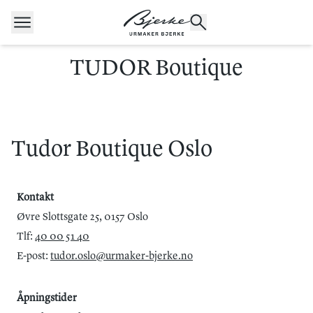
Hopp til innhold
TUDOR Boutique
POPULÆRE SØK
Rolex
Cartier
Dykkerur
Tudor Boutique Oslo
Speedmaster
Breitling
Tag Heuer
Longines
Kontakt
Øvre Slottsgate 25, 0157 Oslo
Tlf:
40 00 51 40
E-post:
tudor.oslo@urmaker-bjerke.no
Åpningstider