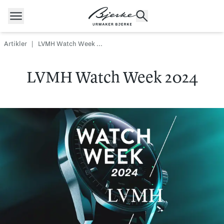
Hopp til innhold
Artikler
|
LVMH Watch Week ...
LVMH Watch Week 2024
POPULÆRE SØK
Rolex
Cartier
Dykkerur
Speedmaster
Breitling
Tag Heuer
Longines