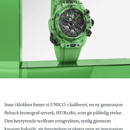
Inne i klokken finner vi UNICO 2 kaliberet, en ny generasjon
flyback kronograf-urverk, HUB1280, som gir pålitelig ytelse.
Den høytytende wolfram svingvekten, synlig gjennom
kassens bakside, gir bevegelsen et ekstra preg av innovasjon.