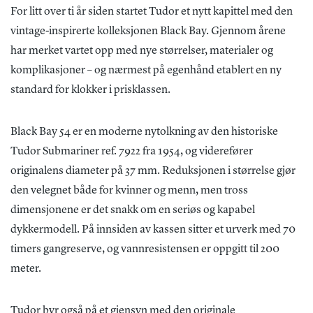
For litt over ti år siden startet Tudor et nytt kapittel med den
vintage-inspirerte kolleksjonen Black Bay. Gjennom årene
har merket vartet opp med nye størrelser, materialer og
komplikasjoner – og nærmest på egenhånd etablert en ny
standard for klokker i prisklassen.
Black Bay 54 er en moderne nytolkning av den historiske
Tudor Submariner ref. 7922 fra 1954, og viderefører
originalens diameter på 37 mm. Reduksjonen i størrelse gjør
den velegnet både for kvinner og menn, men tross
dimensjonene er det snakk om en seriøs og kapabel
dykkermodell. På innsiden av kassen sitter et urverk med 70
timers gangreserve, og vannresistensen er oppgitt til 200
meter.
Tudor byr også på et gjensyn med den originale