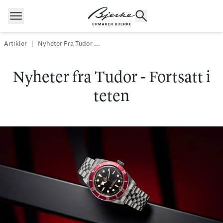
Hopp til innhold
Artikler
|
Nyheter Fra Tudor ...
Nyheter fra Tudor - Fortsatt i
POPULÆRE SØK
Rolex
Cartier
Dykkerur
teten
Speedmaster
Breitling
Tag Heuer
Longines