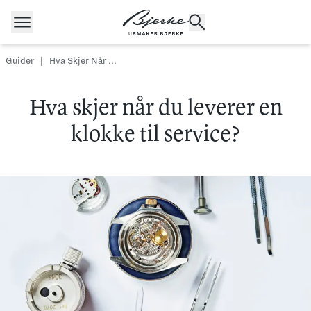
Hopp til innhold
Guider
|
Hva Skjer Når ...
Hva skjer når du leverer en
POPULÆRE SØK
Rolex
Cartier
Dykkerur
klokke til service?
Speedmaster
Breitling
Tag Heuer
Longines