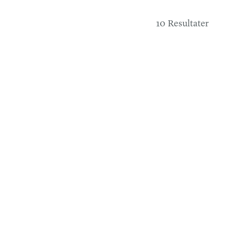
10 Resultater
CARTIER
BAIGNOIRE DE CARTIER
Cartier Baignoire Mini (Size 15)
209.000 kr
24,6 mm
CARTIER
BAIGNOIRE DE CARTIER
Cartier Baignoire Watch Mini
317.000 kr
24,6 mm