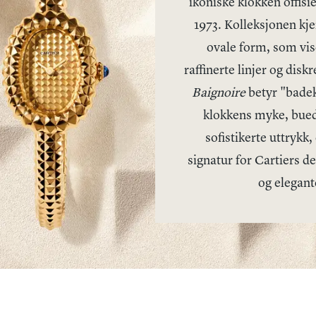
ikoniske klokken offisie
1973. Kolleksjonen kje
ovale form, som vis
raffinerte linjer og disk
Baignoire
betyr "badeka
klokkens myke, buede
sofistikerte uttrykk,
signatur for Cartiers de
og elegant