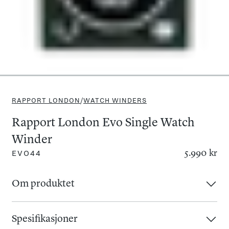
RAPPORT LONDON
/
WATCH WINDERS
Rapport London Evo Single Watch
Winder
5.990 kr
EVO44
Om produktet
Evo Single Watch Winder i Racing Green fra Rapport's
"EVOLUTION MKIII" serie er en av deres mest populære
Spesifikasjoner