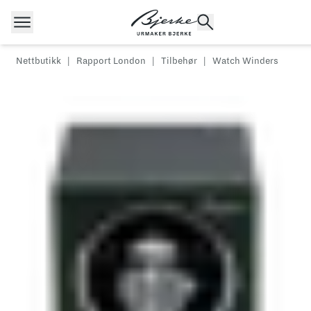
Hopp til innhold
Nettbutikk
|
Rapport London
|
Tilbehør
|
Watch Winders
POPULÆRE SØK
Rolex
Cartier
Dykkerur
Speedmaster
Breitling
Tag Heuer
Longines