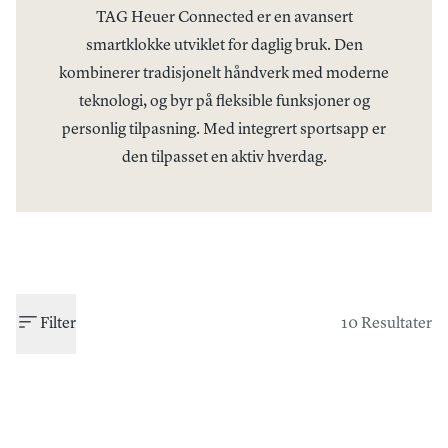
TAG Heuer Connected er en avansert
smartklokke utviklet for daglig bruk. Den
kombinerer tradisjonelt håndverk med moderne
teknologi, og byr på fleksible funksjoner og
personlig tilpasning. Med integrert sportsapp er
den tilpasset en aktiv hverdag.
Filter
10 Resultater
TAG HEUER
CONNECTED
TAG HEUER
CONNECTED
TAG Heuer Connected
TAG Heuer Connected
Calibre E5 x TaylorMade
Calibre E5 x Formula 1