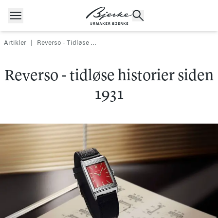
Hopp til innhold
Artikler
|
Reverso - Tidløse ...
Reverso - tidløse historier siden
POPULÆRE SØK
Rolex
Cartier
Dykkerur
1931
Speedmaster
Breitling
Tag Heuer
Longines