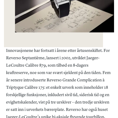
Innovasjonene har fortsatt i årene etter årtusenskiftet. For
Reverso Septantième, lansert i 2002, utviklet Jaeger-
LeCoultre Calibre 879, som tilbød en 8-dagers
kraftreserve, noe som var svært sjeldent på den tiden. Fem
år senere introduserte Reverso Grande Complication à
Triptyque Calibre 175: et enkelt urverk som inneholder 18
forskjellige funksjoner, inkludert sivil tid, siderisk tid og en
evighetskalender, vist på tre urskiver – den tredje urskiven
er satt inn i urverkets bærerplate. Reverso har også huset
Jaeger-LeCoultre’s unike bi-aksiale flyvende tourbillon,