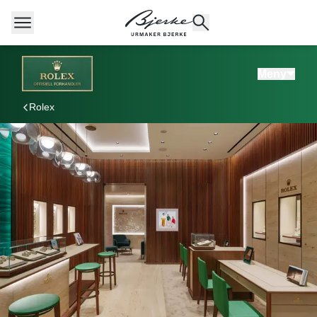
Meny
Rolex
POPULÆRE SØK
Rolex
Cartier
Dykkerur
Speedmaster
Breitling
Tag Heuer
Longines