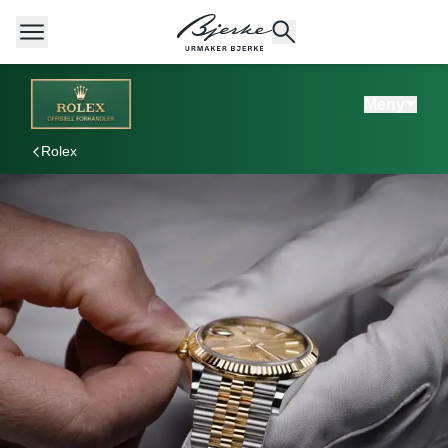
Meny
Rolex
POPULÆRE SØK
Rolex
Cartier
Dykkerur
Speedmaster
Breitling
Tag Heuer
Longines